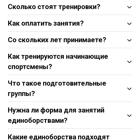
Сколько стоят тренировки?
Как оплатить занятия?
Со скольких лет принимаете?
Как тренируются начинающие
gvardia-sport.ru/skidki
спортсмены?
Персональные занятия
Что такое подготовительные
группы?
max.ru/id780426297209_bot
Нужна ли форма для занятий
t.me/gvardia_admin_bot
единоборствами?
Какие единоборства подходят