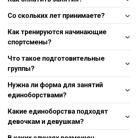
Со скольких лет принимаете?
Как тренируются начинающие
gvardia-sport.ru/skidki
спортсмены?
Персональные занятия
Что такое подготовительные
группы?
max.ru/id780426297209_bot
Нужна ли форма для занятий
t.me/gvardia_admin_bot
единоборствами?
Какие единоборства подходят
девочкам и девушкам?
В каких случаях возможен