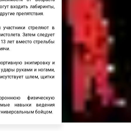
огут входить лабиринты,
другие препятствия.
 участники стреляют в
истолета. Затем следует
 13 лет вместо стрельбы
мячи.
портивную экипировку и
 удары руками и ногами,
рисутствует шлем, щитки
ороннюю физическую
димые навыки ведения
 универсальным бойцом.