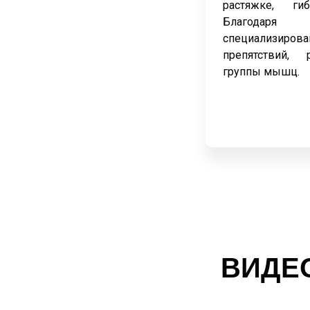
растяжке, гиб
Благода
специализи
препятствий, 
группы мышц.
ВИДЕ