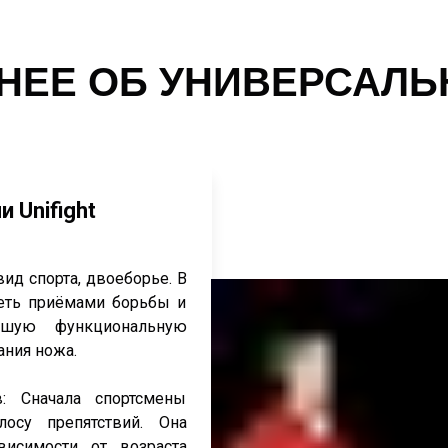
НЕЕ ОБ УНИВЕРСАЛЬ
 Unifight
ид спорта, двоеборье. В
деть приёмами борьбы и
ошую функциональную
ания ножа.
в: Сначала спортсмены
лосу препятствий. Она
висимости от возраста