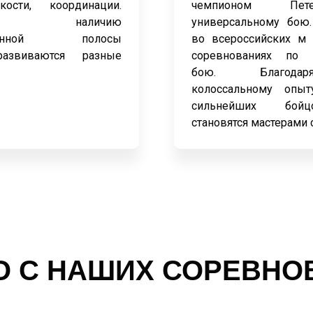
кости, координации.
чемпионом Пет
ря наличию
универсальному бою
рованной полосы
во всероссийских м
развиваются разные
соревнованиях по 
бою. Благода
колоссальному опы
сильнейших бойц
становятся мастерами 
О С НАШИХ СОРЕВНО