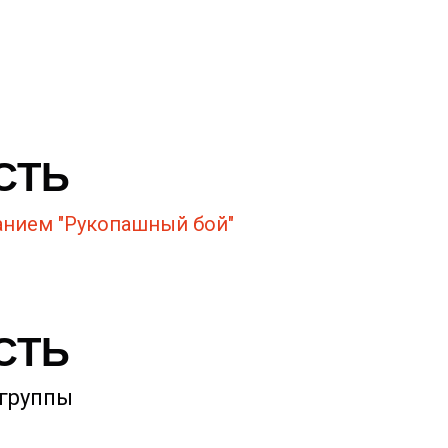
СТЬ
анием "Рукопашный бой"
СТЬ
 группы