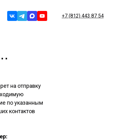
+7 (812) 443 87 54
..
рет на отправку
бходимую
ие по указанным
ших контактов
ер: