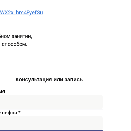
EWX2xLhm4FyefSu
ном занятии,
 способом.
Консультация или запись
мя
елефон *